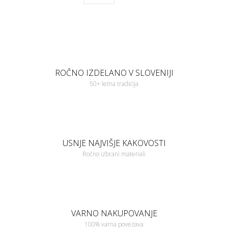
ROČNO IZDELANO V SLOVENIJI
50+ letna tradicija
USNJE NAJVIŠJE KAKOVOSTI
Ročno izbrani materiali
VARNO NAKUPOVANJE
100% varna povezava