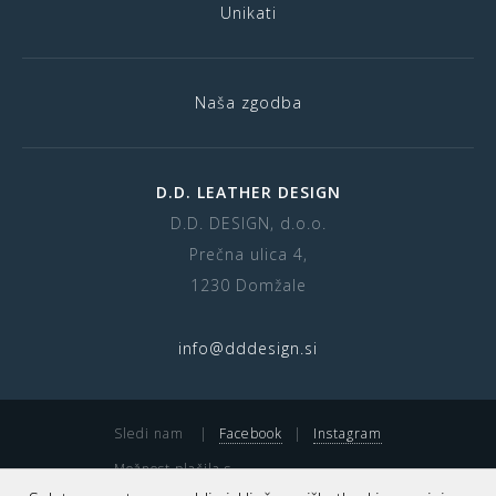
Unikati
Naša zgodba
D.D. LEATHER DESIGN
D.D. DESIGN, d.o.o.
Prečna ulica 4,
1230 Domžale
info@dddesign.si
Sledi nam
|
Facebook
|
Instagram
Možnost plačila s