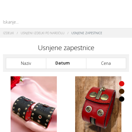
IZDELKI
/
USNJENI IZDELKI PO NAROČILU
/
USNJENE ZAPESTNICE
Usnjene zapestnice
Datum
Naziv
Cena