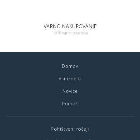
VARNO NAKUPOVANJE
100% varna povezava
Domov
Vsi izdelki
Novice
Pomoč
Pohištveni ročaji