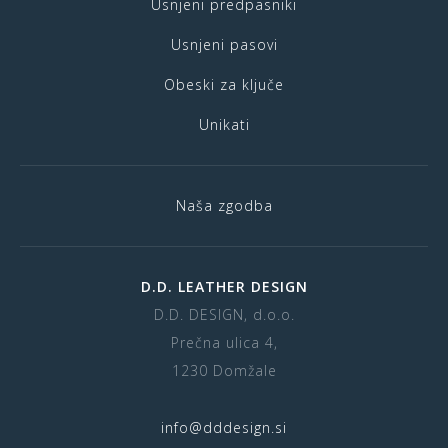
Usnjeni predpasniki
Usnjeni pasovi
Obeski za ključe
Unikati
Naša zgodba
D.D. LEATHER DESIGN
D.D. DESIGN, d.o.o.
Prečna ulica 4,
1230 Domžale
info@dddesign.si